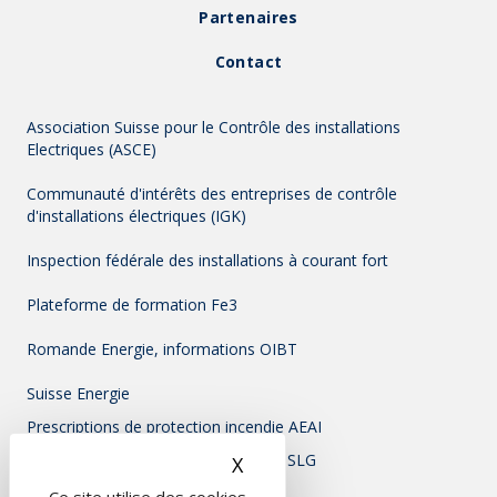
Partenaires
Contact
Association Suisse pour le Contrôle des installations
Electriques (ASCE)
Communauté d'intérêts des entreprises de contrôle
d'installations électriques (IGK)
Inspection fédérale des installations à courant fort
Plateforme de formation Fe3
Romande Energie, informations OIBT
Suisse Energie
Prescriptions de protection incendie AEAI
Association Suisse pour l'éclairage - SLG
X
Masquer le bandeau des c