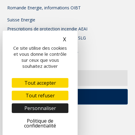
Romande Energie, informations OIBT
Suisse Energie
Prescriptions de protection incendie AEAI
Association Suisse pour l'éclairage - SLG
X
Masquer le bandeau des c
Ce site utilise des cookies
Inscrivez-vous à notre newsletter
et vous donne le contrôle
sur ceux que vous
souhaitez activer
Tout accepter
Tout refuser
Personnaliser
Politique de
confidentialité