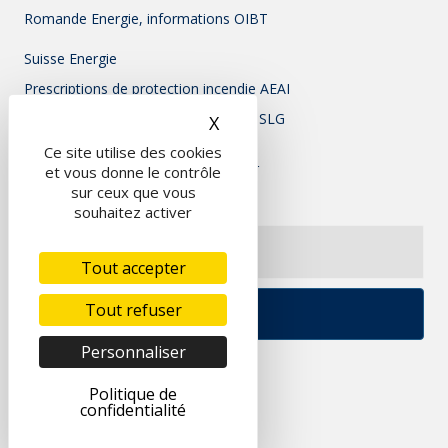
Romande Energie, informations OIBT
Suisse Energie
Prescriptions de protection incendie AEAI
Association Suisse pour l'éclairage - SLG
X
Masquer le bandeau des c
Ce site utilise des cookies
Inscrivez-vous à notre newsletter
et vous donne le contrôle
sur ceux que vous
souhaitez activer
Tout accepter
Tout refuser
Personnaliser
Politique de
confidentialité